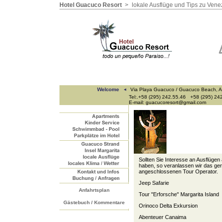
Hotel Guacuco Resort
>
lokale Ausflüge und Tips zu Ven
Via Playa Guacuco / Guacuco Beach, A
Tel:.+58 (295) 242.55.46 +58 (295) 24
E-mail: guacucoresort@gmail.com
Sollten Sie Interesse an Ausflügen
haben, so veranlassen wir das ge
angeschlossenen Tour Operator.
Jeep Safarie
Anfahrtsplan
Tour "Erforsche" Margarita Island
Gästebuch / Kommentare
Orinoco Delta Exkursion
Abenteuer Canaima