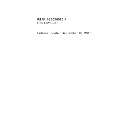
Rif Nº J-29656085-4
R.N.T Nº 9227
Letztes update :
September 10, 2015