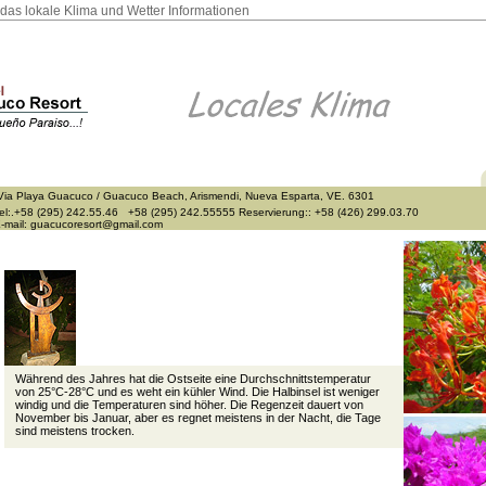
das lokale Klima und Wetter Informationen
ia Playa Guacuco / Guacuco Beach, Arismendi, Nueva Esparta, VE. 6301
el:.+58 (295) 242.55.46 +58 (295) 242.55555
Reservierung:: +58 (426) 299.03.70
-mail: guacucoresort@gmail.com
Während des Jahres hat die Ostseite eine Durchschnittstemperatur
von 25°C-28°C und es weht ein kühler Wind. Die Halbinsel ist weniger
windig und die Temperaturen sind höher. Die Regenzeit dauert von
November bis Januar, aber es regnet meistens in der Nacht, die Tage
sind meistens trocken.