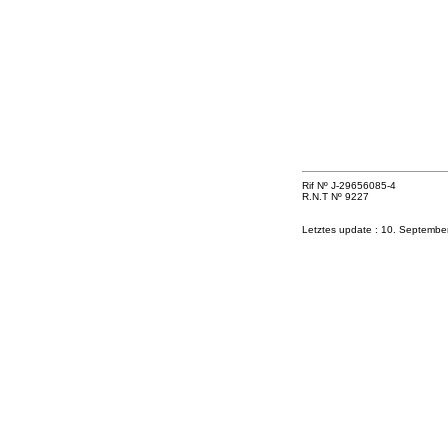
Rif Nº J-29656085-4
R.N.T Nº 9227
Letztes update :
10. Septembe