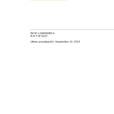
Rif Nº J-29656085-4
R.N.T Nº 9227
Ultima actualisación: Septiembre 10, 2015