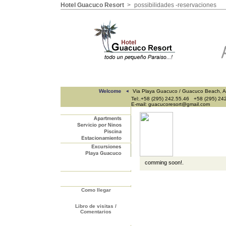
Hotel Guacuco Resort
>
possibilidades -reservaciones
Via Playa Guacuco / Guacuco Beach, A
Tel:.+58 (295) 242.55.46 +58 (295) 24
E-mail: guacucoresort@gmail.com
comming soon!.
Como llegar
Libro de visitas /
Comentarios